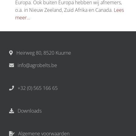
Europa. Ook buiten Europa hebben wij afnemers,
o.a. in Nieuw Zeeland, Zuid Afrika en Canada.
Lees
meer…
Heirweg 80, 8520 Kuurne
info@agrobelts.be
+32 (0) 565 166 65
Downloads
Algemene voorwaarden