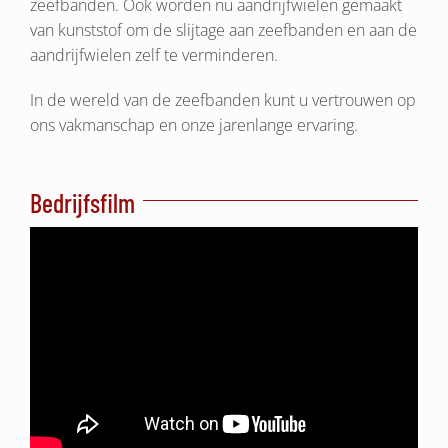
zeefbanden. Ook worden nu aandrijfwielen gemaakt
van kunststof om de slijtage aan zeefbanden en aan de
aandrijfwielen zelf te verminderen.
In de wereld van de zeefbanden kunt u vertrouwen op
ons vakmanschap en onze jarenlange ervaring.
Bedrijfsfilm