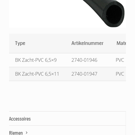
Type
Artikelnummer
Materiaa
BK Zacht-PVC 6,5×9
2740-01946
PVC
BK Zacht-PVC 6,5×11
2740-01947
PVC
Accessoires
Riemen