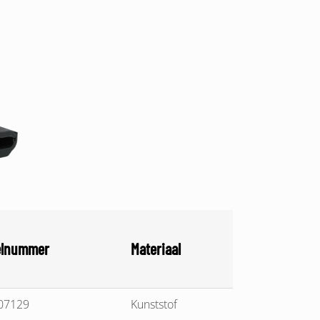
elnummer
Materiaal
07129
Kunststof