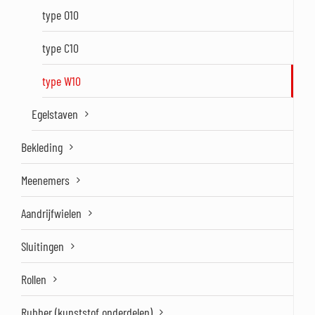
type O10
type C10
type W10
Egelstaven
Bekleding
Meenemers
Aandrijfwielen
Sluitingen
Rollen
Rubber (kunststof onderdelen)