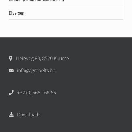
Diversen
Heirweg 80, 8520 Kuurne
info@agrobelts.be
+32 (0) 565 166 65
Downloads